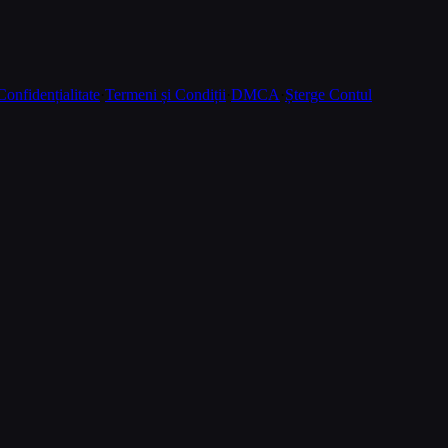
Confidențialitate
·
Termeni și Condiții
·
DMCA
·
Șterge Contul