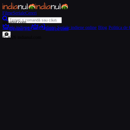
Filme
Seriale
Cereri
indianul.com
Seriale indiene
·
Filme indiene
·
Seriale indiene online
·
Blog
·
Politica de 
Devino VIP
Intră pe cont
©
2026
indianul.com