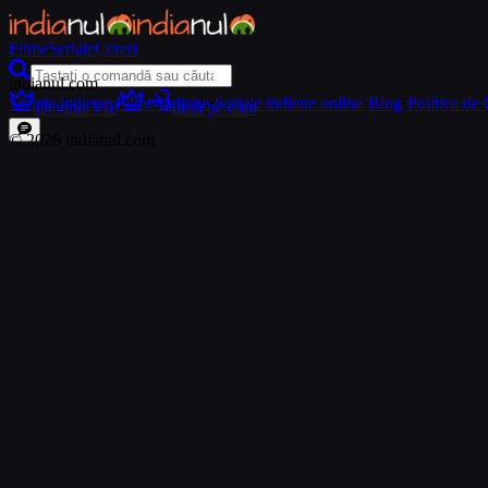
Filme
Seriale
Cereri
indianul.com
Seriale indiene
·
Filme indiene
·
Seriale indiene online
·
Blog
·
Politica de 
Devino VIP
Intră pe cont
©
2026
indianul.com