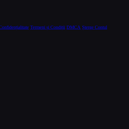
Confidențialitate
·
Termeni și Condiții
·
DMCA
·
Șterge Contul