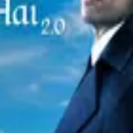
Confidențialitate
·
Termeni și Condiții
·
DMCA
·
Șterge Contul