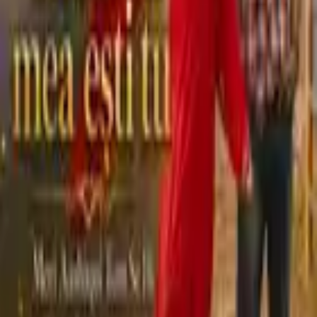
S1 Ep. 19
S1 Ep. 20
S1 Ep. 21
S1 Ep. 22
S1 Ep. 23
S1 Ep. 24
S1 Ep. 25
S1 Ep. 26
S1 Ep. 27
S1 Ep. 28
S1 Ep. 29
S1 Ep. 30
S1 Ep. 31
S1 Ep. 32
S1 Ep. 33
S1 Ep. 34
S1 Ep. 35
Seriale similare
indianul.com
Seriale indiene
·
Filme indiene
·
Seriale indiene online
·
Blog
·
Politica de
Confidențialitate
·
Termeni și Condiții
·
DMCA
·
Șterge Contul