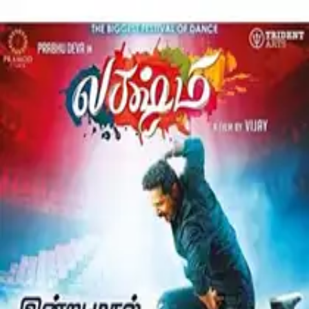
Filme
Seriale
Cereri
Filme indiene Familie
Devino VIP
Intră pe cont
Filtrează filme
Cele mai noi
Anul
Limba
Free
Free
Free
Free
Free
1
2
...
9
indianul.com
Filme indiene online
·
Filme indiene gratis
·
Filme indiene noi
·
Cele
mai bune filme indiene
·
Filme indiene vechi
·
Seriale indiene
online
·
Seriale indiene gratis
·
Program TV seriale
·
Actori indieni
Blog
·
Politica de Confidențialitate
·
Termeni și
Condiții
·
DMCA
·
Șterge Contul